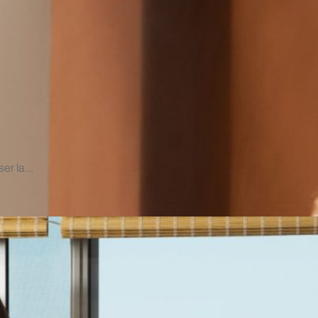
r la...